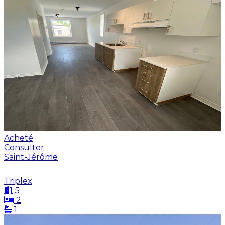
Acheté
Consulter
Saint-Jérôme
Triplex
5
2
1