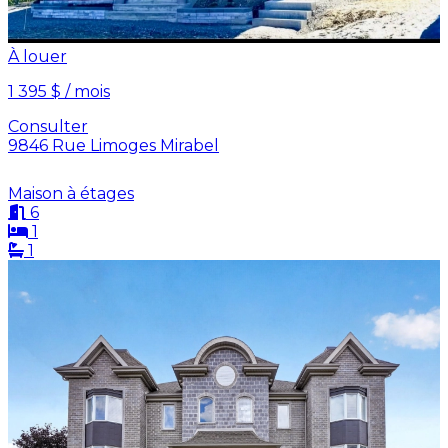
À louer
1 395 $ / mois
Consulter
9846 Rue Limoges Mirabel
Maison à étages
6
1
1