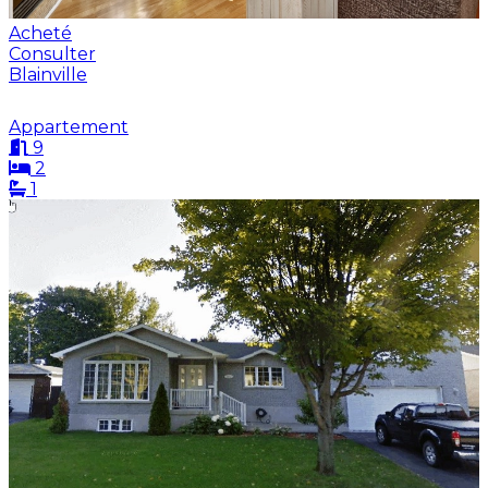
Acheté
Consulter
Blainville
Appartement
9
2
1