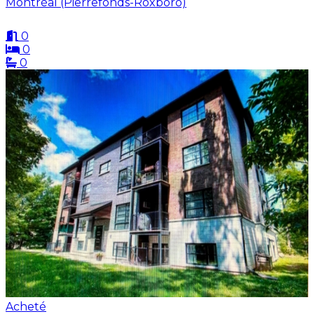
Montréal (Pierrefonds-Roxboro)
0
0
0
Acheté