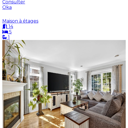
Consulter
Oka
Maison à étages
14
5
1