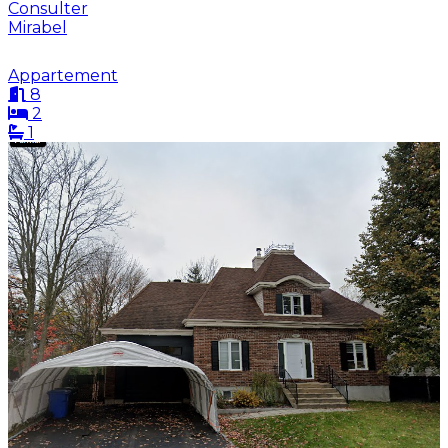
Consulter
Mirabel
Appartement
8
2
1