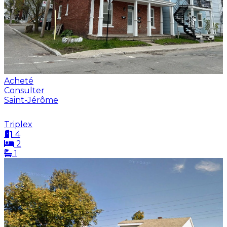
Acheté
Consulter
Saint-Jérôme
Triplex
4
2
1