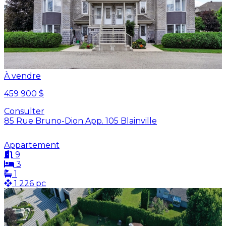
À vendre
459 900 $
Consulter
85 Rue Bruno-Dion App. 105 Blainville
Appartement
9
3
1
1 226 pc