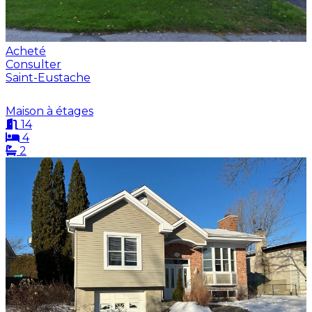
Acheté
Consulter
Saint-Eustache
Maison à étages
14
4
2