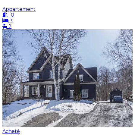
Appartement
10
3
2
Acheté