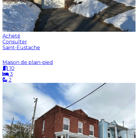
Acheté
Consulter
Saint-Eustache
Maison de plain-pied
10
3
2