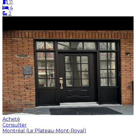
11
4
2
Acheté
Consulter
Montréal (Le Plateau-Mont-Royal)