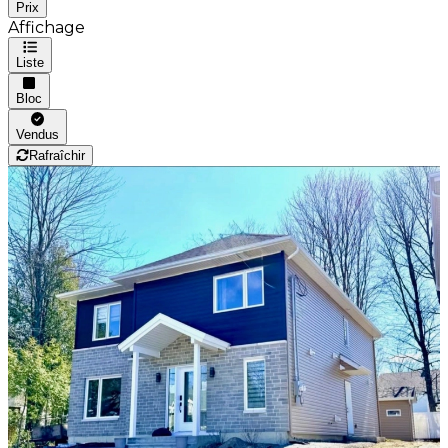
Prix
Affichage
Liste
Bloc
Vendus
Rafraîchir