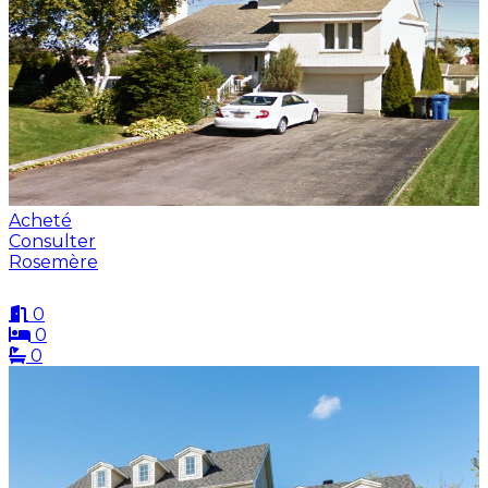
Acheté
Consulter
Rosemère
0
0
0