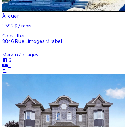
À louer
1 395 $ / mois
Consulter
9846 Rue Limoges Mirabel
Maison à étages
6
1
1