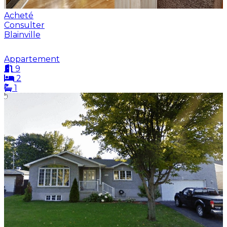
Acheté
Consulter
Blainville
Appartement
9
2
1