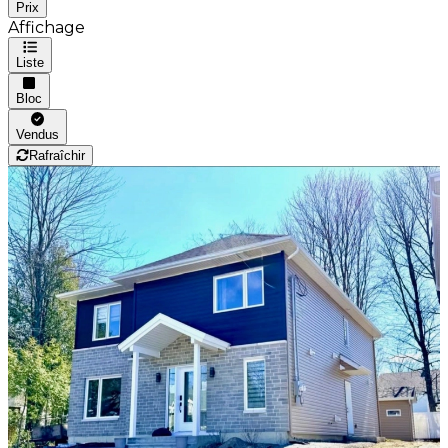
Prix
Affichage
Liste
Bloc
Vendus
Rafraîchir