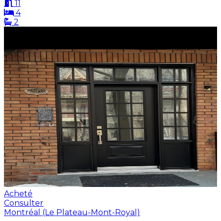
11
4
2
Acheté
Consulter
Montréal (Le Plateau-Mont-Royal)