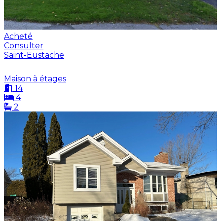
Acheté
Consulter
Saint-Eustache
Maison à étages
14
4
2