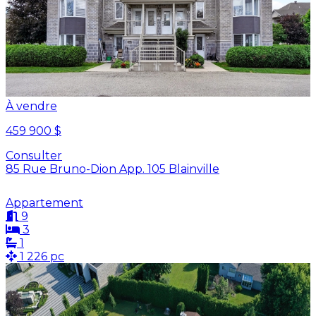
À vendre
459 900 $
Consulter
85 Rue Bruno-Dion App. 105 Blainville
Appartement
9
3
1
1 226 pc