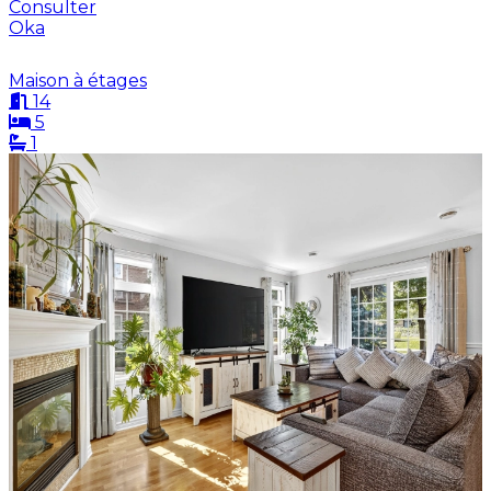
Consulter
Oka
Maison à étages
14
5
1