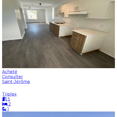
Acheté
Consulter
Saint-Jérôme
Triplex
5
2
1