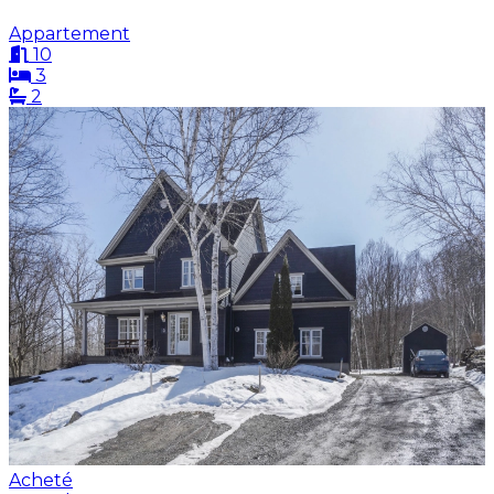
Appartement
10
3
2
Acheté