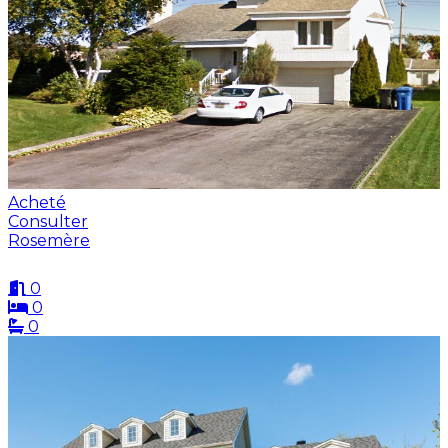
Acheté
Consulter
Rosemère
0
0
0