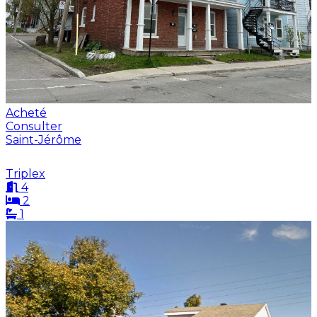
Acheté
Consulter
Saint-Jérôme
Triplex
4
2
1