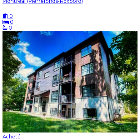
Montréal (Pierrefonds-Roxboro)
0
0
0
Acheté