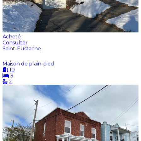
Acheté
Consulter
Saint-Eustache
Maison de plain-pied
10
3
2