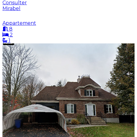
Consulter
Mirabel
Appartement
8
2
1