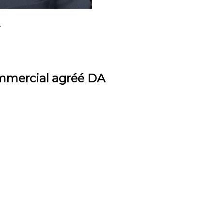
A
ommercial agréé DA