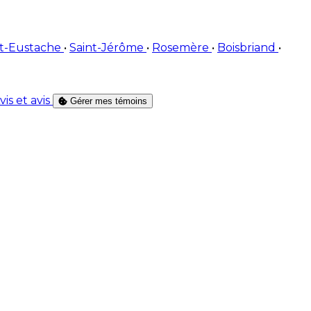
nt-Eustache
•
Saint-Jérôme
•
Rosemère
•
Boisbriand
•
vis et avis
Gérer mes témoins