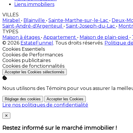
Liens immobiliers
VILLES
Mirabel
•
Blainville
•
Sainte-Marthe-sur-le-Lac
•
Deux-M
Saint-André-d'Argenteuil
•
Saint-Joseph-du-Lac
•
Montr
TYPES
Maison à étages
•
Appartement
•
Maison de plain-pied
•
© 2026
EstateFunnel
. Tous droits réservés.
Politique de
Activer
Cookies Essentiels
Activer
Cookies de Performances
Activer
Cookies publicitaires
Activer
Cookies de fonctionnalités
Accepter les Cookies sélectionnés
Nous utilisons des Témoins pour vous assurer la meille
Réglage des cookies
Accepter les Cookies
Lire nos politiques de confidentialité
Close
✕
Restez informé sur le marché immobilier !