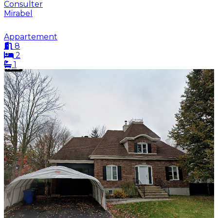
Consulter
Mirabel
Appartement
8
2
1