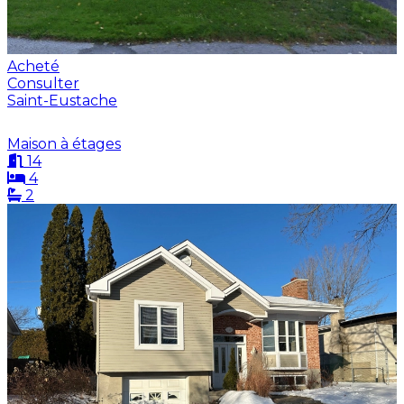
Acheté
Consulter
Saint-Eustache
Maison à étages
14
4
2