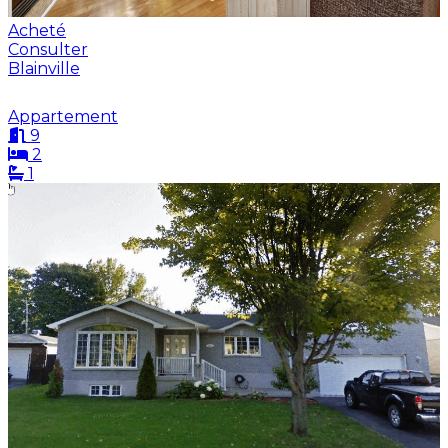
Acheté
Consulter
Blainville
Appartement
9
2
1