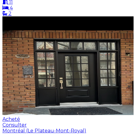
11
4
2
Acheté
Consulter
Montréal (Le Plateau-Mont-Royal)