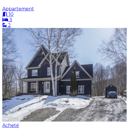
Appartement
10
3
2
Acheté