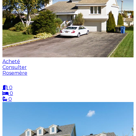
Acheté
Consulter
Rosemère
0
0
0