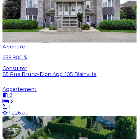
À vendre
459 900 $
Consulter
85 Rue Bruno-Dion App. 105 Blainville
Appartement
9
3
1
1 226 pc