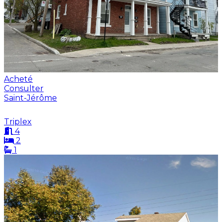
Acheté
Consulter
Saint-Jérôme
Triplex
4
2
1