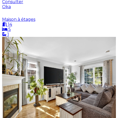
Consulter
Oka
Maison à étages
14
5
1