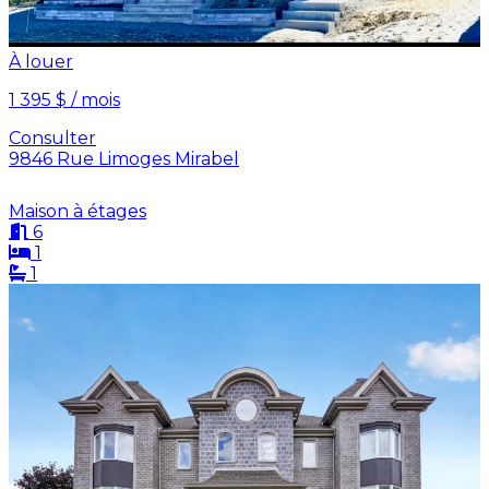
À louer
1 395 $ / mois
Consulter
9846 Rue Limoges Mirabel
Maison à étages
6
1
1