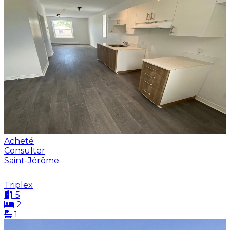
Acheté
Consulter
Saint-Jérôme
Triplex
5
2
1