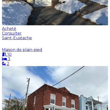
Acheté
Consulter
Saint-Eustache
Maison de plain-pied
10
3
2