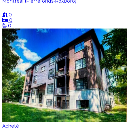
Montréal (Pierrefonds-Roxboro)
0
0
0
Acheté