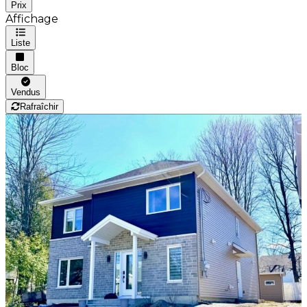
Prix
Affichage
Liste
Bloc
Vendus
Rafraîchir