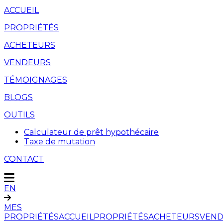
ACCUEIL
PROPRIÉTÉS
ACHETEURS
VENDEURS
TÉMOIGNAGES
BLOGS
OUTILS
Calculateur de prêt hypothécaire
Taxe de mutation
CONTACT
EN
MES
PROPRIÉTÉS
ACCUEIL
PROPRIÉTÉS
ACHETEURS
VEND