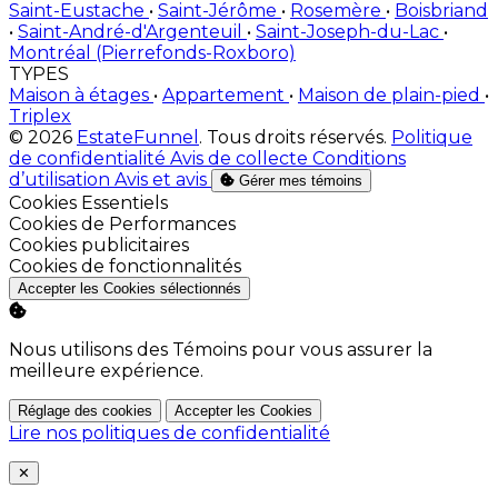
Saint-Eustache
•
Saint-Jérôme
•
Rosemère
•
Boisbriand
•
Saint-André-d'Argenteuil
•
Saint-Joseph-du-Lac
•
Montréal (Pierrefonds-Roxboro)
TYPES
Maison à étages
•
Appartement
•
Maison de plain-pied
•
Triplex
© 2026
EstateFunnel
. Tous droits réservés.
Politique
de confidentialité
Avis de collecte
Conditions
d’utilisation
Avis et avis
Gérer mes témoins
Activer
Cookies Essentiels
Activer
Cookies de Performances
Activer
Cookies publicitaires
Activer
Cookies de fonctionnalités
Accepter les Cookies sélectionnés
Nous utilisons des Témoins pour vous assurer la
meilleure expérience.
Réglage des cookies
Accepter les Cookies
Lire nos politiques de confidentialité
Close
✕