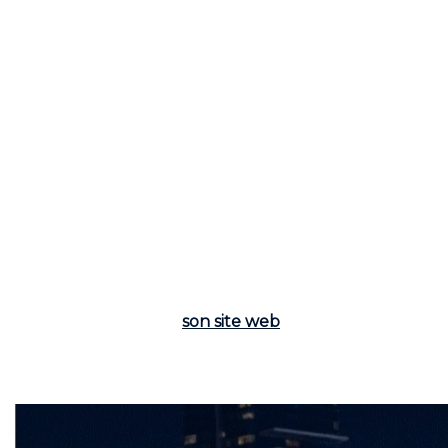
Conclusion
Opter pour un bon courtier immobilier peut
transformer votre expérience d'achat ou de vente.
Grâce à leur expertise, leur capacité de négociation,
leur gestion efficace des démarches administratives
et leur soutien personnalisé, un courtier compétent
rend chaque phase du processus plus fluide. Il est
important de privilégier un professionnel certifié et
bien référencé pour bénéficier pleinement de ces
avantages. Découvrez comment
Frederic Cornu,
courtier immobilier résidentiel et commercial, depuis
plus de 25 ans, Montréal et Rive-Nord
, peut
transformer votre expérience immobilière. Contactez-
le dès aujourd'hui via
son site web
ou par téléphone
au
(514) 894-0101
pour plus d'informations sur
comment il peut vous guider dans votre projet
immobilier.