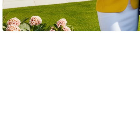
Ce que vous pouvez
attendre d'un courtier
immobilier
Engager un courtier immobilier est une décision
avisée, que vous envisagiez d'acheter ou de vendre
une propriété. Mais quels services un courtier peut-il
réellement offrir ? Cet article vous présente les
principaux avantages et services qu'un courtier
immobilier compétent peut vous apporter.
Maîtrise et compréhension