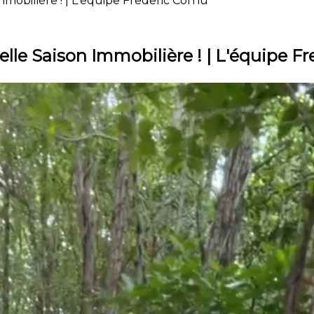
mmobilière ! | L'équipe Frederic Cornu
lle Saison Immobilière ! | L'équipe F
ues minutes encore de bonheur et je vous reviens f
j'ai bien hâte de vous revoir. À bientôt !