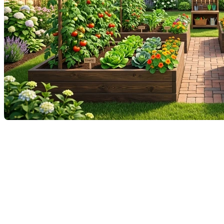
En immobilier, on dit souvent que la cuisine est le
cœur de la maison. C’est vrai. Mais en 2026, au
Québec, un nouveau cœur est en train de battre,
juste de l'autre côté de la porte-patio :
le potager
.
Si vous vendez votre maison et que vous avez la
chance d'avoir un espace de culture — qu'il s'agisse
de bacs surélevés sur la terrasse ou d'une section du
jardin — vous détenez un atout majeur. Mais