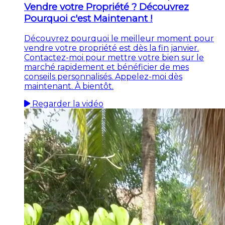
Vendre votre Propriété ? Découvrez
Pourquoi c'est Maintenant !
Découvrez pourquoi le meilleur moment pour
vendre votre propriété est dès la fin janvier.
Contactez-moi pour mettre votre bien sur le
marché rapidement et bénéficier de mes
conseils personnalisés. Appelez-moi dès
maintenant. À bientôt.
Regarder la vidéo