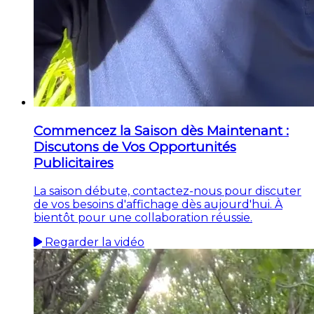
Commencez la Saison dès Maintenant :
Discutons de Vos Opportunités
Publicitaires
La saison débute, contactez-nous pour discuter
de vos besoins d'affichage dès aujourd'hui. À
bientôt pour une collaboration réussie.
Regarder la vidéo