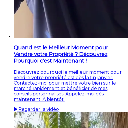
Quand est le Meilleur Moment pour
Vendre votre Propriété ? Découvrez
Pourquoi c'est Maintenant !
Découvrez pourquoi le meilleur moment pour
vendre votre propriété est dès la fin janvier.
Contactez-moi pour mettre votre bien sur le
marché rapidement et bénéficier de mes
conseils personnalisés. Appelez-moi dès
maintenant. À bientôt.
Regarder la vidéo