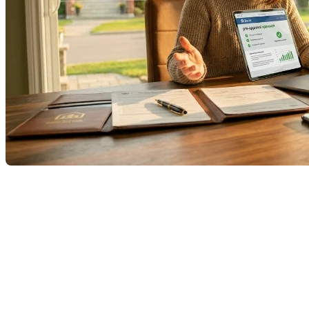
Mettre sa propriété en vente, c’est un peu comme
une première date : vous n’avez qu’une seule chance
de faire une bonne première impression. Dans le
marché immobilier actuel, les acheteurs sont
branchés, informés et, avouons-le, assez exigeants.
Pourtant, plusieurs vendeurs tombent encore dans
les mêmes pièges, pensant économiser du temps ou
de l’argent. Voici les pires faux pas commis lors de la