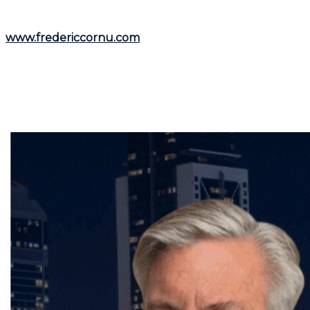
Pour découvrir davantage de ressources et
informations utiles, visitez son site web :
www.fredericcornu.com
.
Que vous envisagiez l'achat ou la vente d'un bien
immobilier,
Frédéric Cornu
est le courtier qu'il vous
faut pour garantir une transaction en toute sérénité.
Contactez-le dès maintenant pour bénéficier de ses
conseils et de son accompagnement personnalisé.