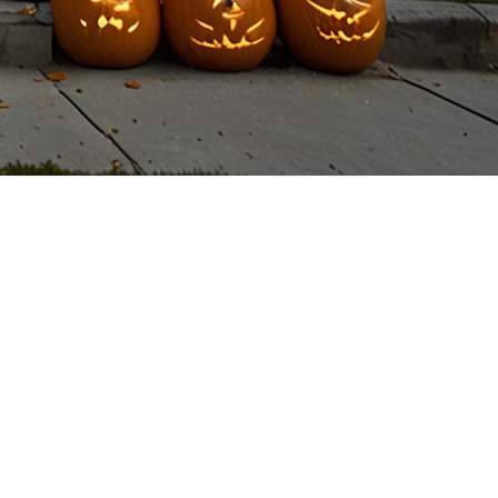
vous aider à réussir votre
les sculptées et aux friandises. Cependant, cette fête
vez utiliser l'Halloween à votre avantage pour
Cornu
, Courtier immobilier résidentiel et commercial,
 saison