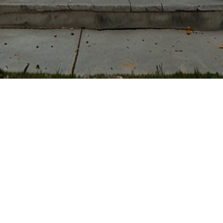
rez comment l'Halloween peut 
te, est souvent associée aux déguisements, aux citrouil
our vendre votre maison. Découvrez comment vous pou
s conseils personnalisés, vous pouvez consulter
Frederic 
lante grâce à la décoration de