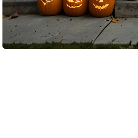
Vendre votre maison : Découv
transaction immobilière
L'Halloween, avec son ambiance mystérieuse et envoûtan
peut également représenter une opportunité unique p
captiver l'attention des acheteurs potentiels. Pour de
depuis plus de 25 ans, Montréal et Rive-Nord.
1. Créez une ambiance accueil