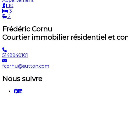
Appartement
10
3
2
Frédéric Cornu
Courtier immobilier résidentiel et c
5148940101
fcornu@sutton.com
Nous suivre