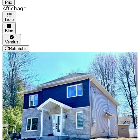
Prix
Affichage
Liste
Bloc
Vendus
Rafraîchir