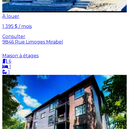
À louer
1 395 $ / mois
Consulter
9846 Rue Limoges Mirabel
Maison à étages
6
1
1