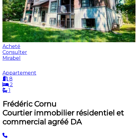
Acheté
Consulter
Mirabel
Appartement
8
2
1
Frédéric Cornu
Courtier immobilier résidentiel et
commercial agréé DA