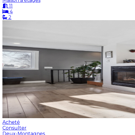
Maison à étages
11
4
2
Acheté
Consulter
Deux-Montagnes