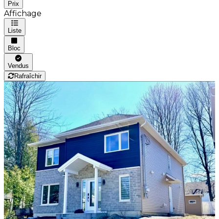
Prix
Affichage
Liste
Bloc
Vendus
Rafraîchir