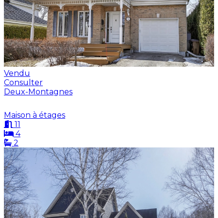
Vendu
Consulter
Deux-Montagnes
Maison à étages
11
4
2