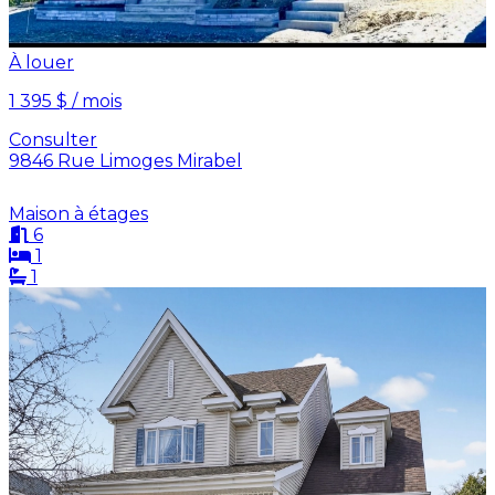
À louer
1 395 $ / mois
Consulter
9846 Rue Limoges Mirabel
Maison à étages
6
1
1