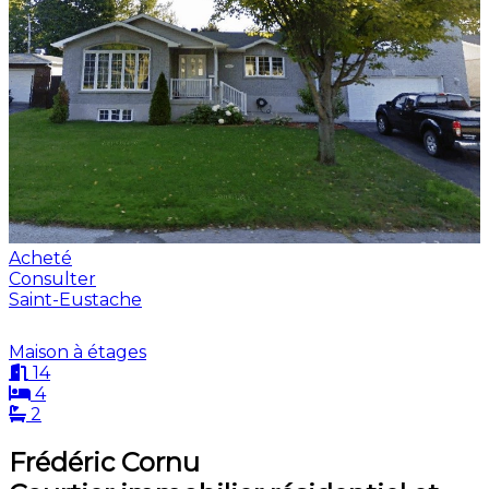
Acheté
Consulter
Saint-Eustache
Maison à étages
14
4
2
Frédéric Cornu