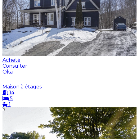
Acheté
Consulter
Oka
Maison à étages
14
5
1