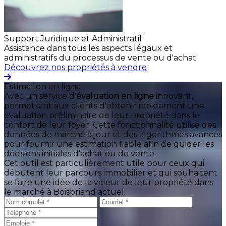
Support Juridique et Administratif
Assistance dans tous les aspects légaux et
administratifs du processus de vente ou d'achat.
Découvrez nos propriétés à vendre
Estimation en ligne
Avec un service d'
évaluation en ligne
innovant,
permettant aux clients d'obtenir rapidement une
évaluation préliminaire de leur propriété dans le
confort de leur foyer. Cette fonctionnalité utilise des
données de marché à jour et des algorithmes avancés
pour fournir une estimation fiable afin de guider les
décisions initiales d'achat ou de vente.
Cet outil est particulièrement utile pour ceux qui
débutent leur parcours immobilier et qui souhaitent
se faire une idée de la valeur de leur propriété dans
le marché à Boisbriand actuel.