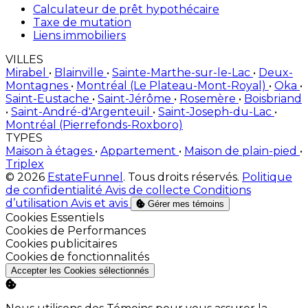
Calculateur de prêt hypothécaire
Taxe de mutation
Liens immobiliers
VILLES
Mirabel
•
Blainville
•
Sainte-Marthe-sur-le-Lac
•
Deux-
Montagnes
•
Montréal (Le Plateau-Mont-Royal)
•
Oka
•
Saint-Eustache
•
Saint-Jérôme
•
Rosemère
•
Boisbriand
•
Saint-André-d'Argenteuil
•
Saint-Joseph-du-Lac
•
Montréal (Pierrefonds-Roxboro)
TYPES
Maison à étages
•
Appartement
•
Maison de plain-pied
•
Triplex
© 2026
EstateFunnel
. Tous droits réservés.
Politique
de confidentialité
Avis de collecte
Conditions
d’utilisation
Avis et avis
Gérer mes témoins
Activer
Cookies Essentiels
Activer
Cookies de Performances
Activer
Cookies publicitaires
Activer
Cookies de fonctionnalités
Accepter les Cookies sélectionnés