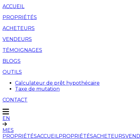
ACCUEIL
PROPRIÉTÉS
ACHETEURS
VENDEURS
TÉMOIGNAGES
BLOGS
OUTILS
Calculateur de prêt hypothécaire
Taxe de mutation
CONTACT
EN
MES
PROPRIÉTÉS
ACCUEIL
PROPRIÉTÉS
ACHETEURS
VEND