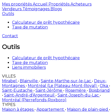
Mes propriétés
Accueil
Propriétés
Acheteurs
Vendeurs
Témoignages
Blogs
Outils
Calculateur de prêt hypothécaire
Taxe de mutation
Contact
Outils
Calculateur de prêt hypothécaire
Taxe de mutation
Liens immobiliers
VILLES
Mirabel
•
Blainville
•
Sainte-Marthe-sur-le-Lac
•
Deux-
Montagnes
•
Montréal (Le Plateau-Mont-Royal)
•
Oka
•
Saint-Eustache
•
Saint-Jérôme
•
Rosemère
•
Boisbriand
•
Saint-André-d'Argenteuil
•
Saint-Joseph-du-Lac
•
Montréal (Pierrefonds-Roxboro)
TYPES
Maison à étages
•
Appartement
•
Maison de plain-pied
•