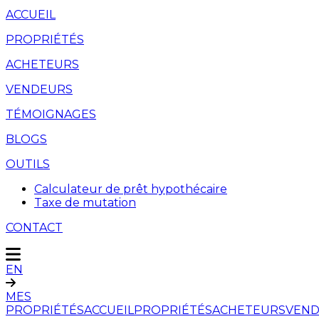
ACCUEIL
PROPRIÉTÉS
ACHETEURS
VENDEURS
TÉMOIGNAGES
BLOGS
OUTILS
Calculateur de prêt hypothécaire
Taxe de mutation
CONTACT
EN
MES
PROPRIÉTÉS
ACCUEIL
PROPRIÉTÉS
ACHETEURS
VEND