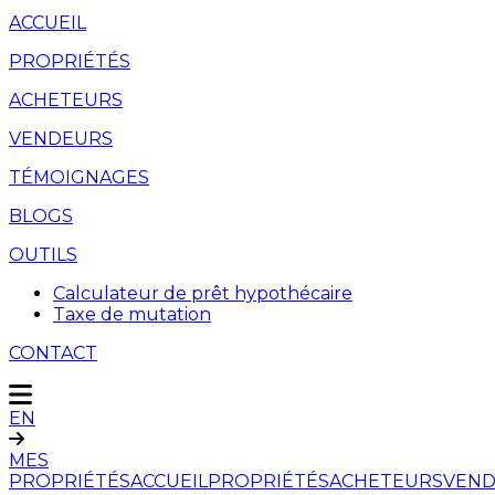
ACCUEIL
PROPRIÉTÉS
ACHETEURS
VENDEURS
TÉMOIGNAGES
BLOGS
OUTILS
Calculateur de prêt hypothécaire
Taxe de mutation
CONTACT
EN
MES
PROPRIÉTÉS
ACCUEIL
PROPRIÉTÉS
ACHETEURS
VEND