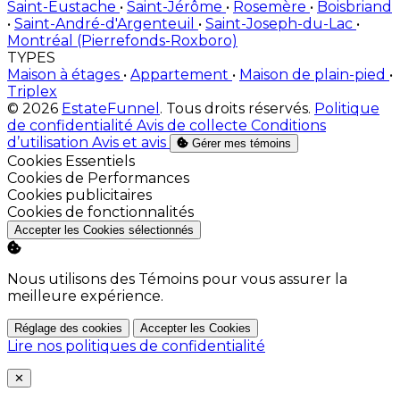
Saint-Eustache
•
Saint-Jérôme
•
Rosemère
•
Boisbriand
•
Saint-André-d'Argenteuil
•
Saint-Joseph-du-Lac
•
Montréal (Pierrefonds-Roxboro)
TYPES
Maison à étages
•
Appartement
•
Maison de plain-pied
•
Triplex
© 2026
EstateFunnel
. Tous droits réservés.
Politique
de confidentialité
Avis de collecte
Conditions
d’utilisation
Avis et avis
Gérer mes témoins
Activer
Cookies Essentiels
Activer
Cookies de Performances
Activer
Cookies publicitaires
Activer
Cookies de fonctionnalités
Accepter les Cookies sélectionnés
Nous utilisons des Témoins pour vous assurer la
meilleure expérience.
Réglage des cookies
Accepter les Cookies
Lire nos politiques de confidentialité
Close
✕