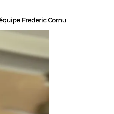
équipe Frederic Cornu
ement qui va vous rapporter entre
30 % et 50 %
pour
s placements qu'on met à 10 % qui vont nous rendre
opriété que je choisirais pour moi. Vous allez voir,
elez-moi, on va en discuter.