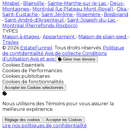
Mirabel
•
Blainville
•
Sainte-Marthe-sur-le-Lac
•
Deux-
Montagnes
•
Montréal (Le Plateau-Mont-Royal)
•
Oka
•
Saint-Eustache
•
Saint-Jérôme
•
Rosemère
•
Boisbriand
•
Saint-André-d'Argenteuil
•
Saint-Joseph-du-Lac
•
Montréal (Pierrefonds-Roxboro)
TYPES
Maison à étages
•
Appartement
•
Maison de plain-pied
•
Triplex
© 2026
EstateFunnel
. Tous droits réservés.
Politique
de confidentialité
Avis de collecte
Conditions
d’utilisation
Avis et avis
Gérer mes témoins
Activer
Cookies Essentiels
Activer
Cookies de Performances
Activer
Cookies publicitaires
Activer
Cookies de fonctionnalités
Accepter les Cookies sélectionnés
Nous utilisons des Témoins pour vous assurer la
meilleure expérience.
Réglage des cookies
Accepter les Cookies
Lire nos politiques de confidentialité