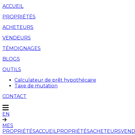
ACCUEIL
PROPRIÉTÉS
ACHETEURS
VENDEURS
TÉMOIGNAGES
BLOGS
OUTILS
Calculateur de prêt hypothécaire
Taxe de mutation
CONTACT
EN
MES
PROPRIÉTÉS
ACCUEIL
PROPRIÉTÉS
ACHETEURS
VEND