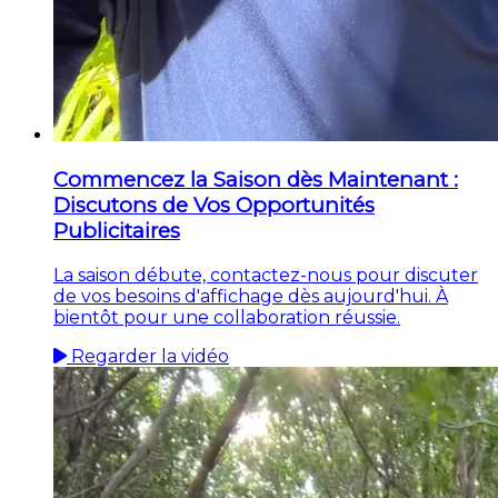
Commencez la Saison dès Maintenant :
Discutons de Vos Opportunités
Publicitaires
La saison débute, contactez-nous pour discuter
de vos besoins d'affichage dès aujourd'hui. À
bientôt pour une collaboration réussie.
Regarder la vidéo