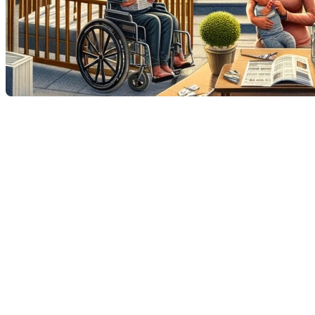
L'immobilier : Plus qu'une
Question de Chiffres, une
Question de Vie
L'immobilier est souvent perçu comme un secteur
guidé par les chiffres et les tendances économiques,
mais au cœur de chaque transaction, il y a des
histoires humaines profondément personnelles.
Chaque maison vendue ou achetée marque un
chapitre dans la vie de quelqu'un. En effet, une
étude réalisée par Ascendis révèle que certains
événements clés de la vie sont souvent les