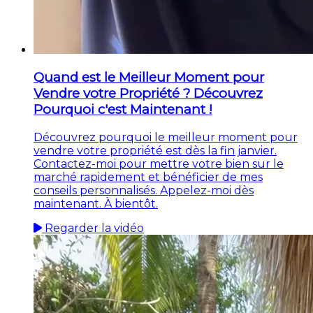
Quand est le Meilleur Moment pour
Vendre votre Propriété ? Découvrez
Pourquoi c'est Maintenant !
Découvrez pourquoi le meilleur moment pour
vendre votre propriété est dès la fin janvier.
Contactez-moi pour mettre votre bien sur le
marché rapidement et bénéficier de mes
conseils personnalisés. Appelez-moi dès
maintenant. À bientôt.
Regarder la vidéo