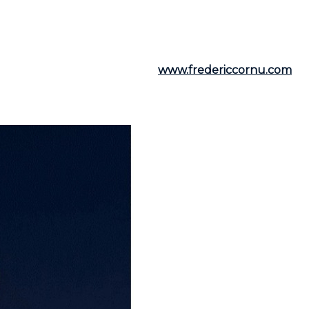
ornu
est à votre écoute. Vous pouvez le joindre par tél
utiles, visitez son site web :
www.fredericcornu.com
.
bilier,
Frédéric Cornu
est le courtier qu'il vous faut pou
 de son accompagnement personnalisé.