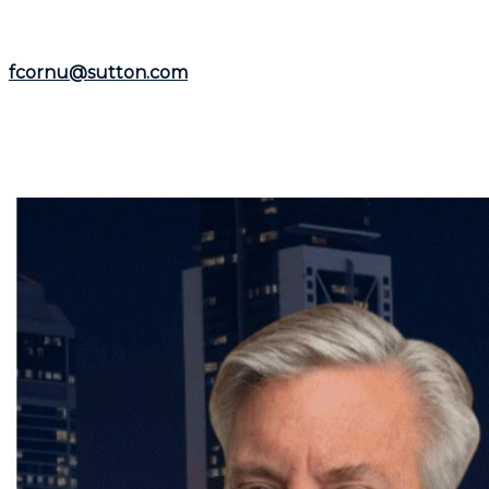
Nord
.
Représentant le
Groupe Sutton-Immobilia
,
Frédéric C
fcornu@sutton.com
.
Pour découvrir davantage de ressources et informations 
Que vous envisagiez l'achat ou la vente d'un bien immo
le dès maintenant pour bénéficier de ses conseils et