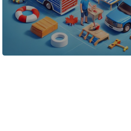
La période tant attendue des vacances de la
construction est arrivée pour de nombreux
Québécois. Cette période est synonyme de repos bien
mérité, de moments en famille et de temps passé à
profiter du beau temps. Votre courtier immobilier
vous souhaite de joyeuses vacances à tous les
travailleurs de la construction et à tous ceux qui en
profitent.
Une pause bien méritée