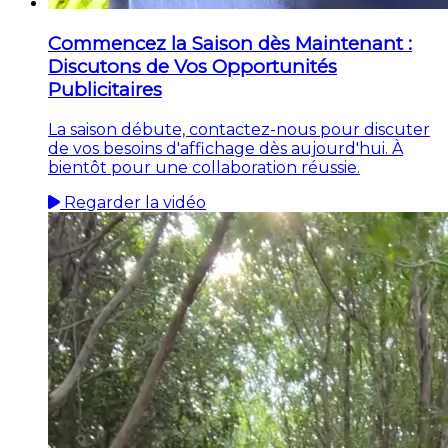
Commencez la Saison dès Maintenant :
Discutons de Vos Opportunités
Publicitaires
La saison débute, contactez-nous pour discuter
de vos besoins d'affichage dès aujourd'hui. À
bientôt pour une collaboration réussie.
Regarder la vidéo