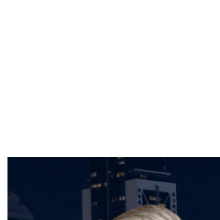
Conclusion
Nous comprenons que les vacances de la
construction sont avant tout un moment de détente
et de plaisir. Alors, que vous choisissiez de partir en
voyage, de passer du temps avec vos proches ou de
simplement vous reposer chez vous, votre courtier
immobilier, comme Frederic Cornu, courtier
immobilier résidentiel et commercial, depuis plus de
25 ans, Montréal vous souhaite de merveilleuses
vacances de la construction. Pour toute question ou
conseil supplémentaire, n'hésitez pas à contacter
Frederic Cornu à fcornu@sutton.com ou au (514)
894-0101. Profitez bien de cette période pour vous
ressourcer et préparer vos futurs projets immobiliers.