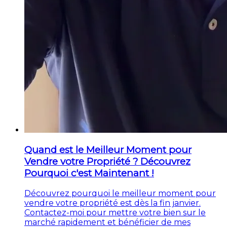
Quand est le Meilleur Moment pour
Vendre votre Propriété ? Découvrez
Pourquoi c'est Maintenant !
Découvrez pourquoi le meilleur moment pour
vendre votre propriété est dès la fin janvier.
Contactez-moi pour mettre votre bien sur le
marché rapidement et bénéficier de mes