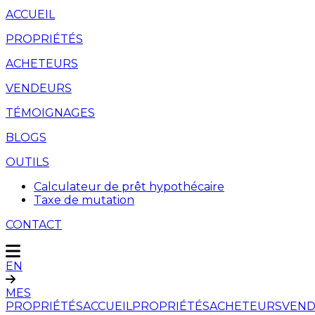
ACCUEIL
PROPRIÉTÉS
ACHETEURS
VENDEURS
TÉMOIGNAGES
BLOGS
OUTILS
Calculateur de prêt hypothécaire
Taxe de mutation
CONTACT
EN
MES
PROPRIÉTÉS
ACCUEIL
PROPRIÉTÉS
ACHETEURS
VEND