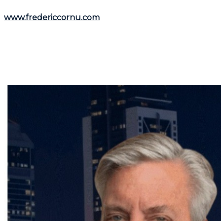
informations utiles, visitez son site web :
www.fredericcornu.com
.
Que vous envisagiez l'achat ou la vente d'un bien
immobilier,
Frédéric Cornu
est le courtier qu'il vous
faut pour garantir une transaction en toute sérénité.
Contactez-le dès maintenant pour bénéficier de ses
conseils et de son accompagnement personnalisé.