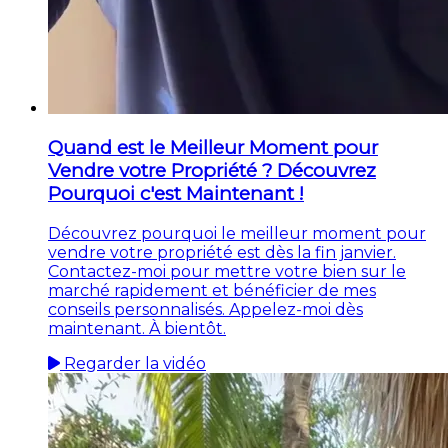
Quand est le Meilleur Moment pour
Vendre votre Propriété ? Découvrez
Pourquoi c'est Maintenant !
Découvrez pourquoi le meilleur moment pour
vendre votre propriété est dès la fin janvier.
Contactez-moi pour mettre votre bien sur le
marché rapidement et bénéficier de mes
conseils personnalisés. Appelez-moi dès
maintenant. À bientôt.
Regarder la vidéo