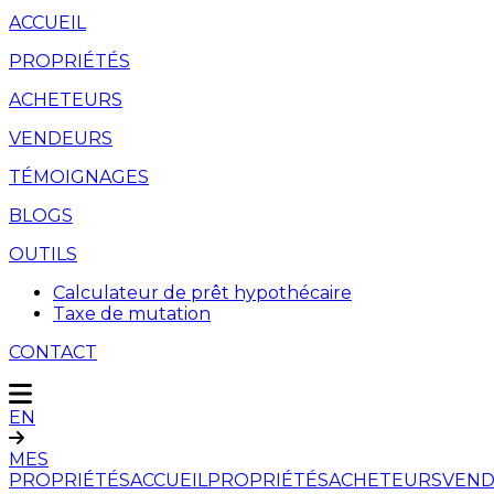
ACCUEIL
PROPRIÉTÉS
ACHETEURS
VENDEURS
TÉMOIGNAGES
BLOGS
OUTILS
Calculateur de prêt hypothécaire
Taxe de mutation
CONTACT
EN
MES
PROPRIÉTÉS
ACCUEIL
PROPRIÉTÉS
ACHETEURS
VEND