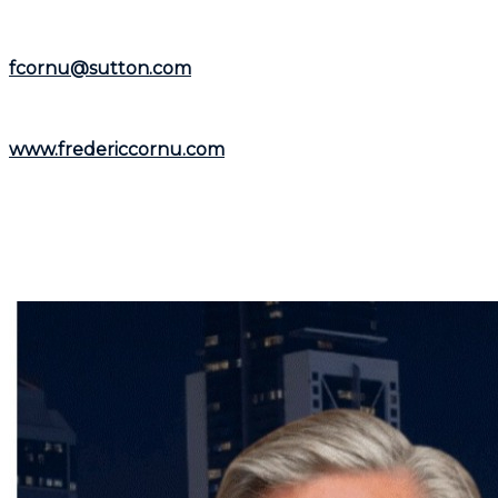
Représentant le
Groupe Sutton-Immobilia
,
Frédéric
Cornu
est à votre écoute. Vous pouvez le joindre par
téléphone au
(514) 894-0101
ou par courriel à
fcornu@sutton.com
.
Pour découvrir davantage de ressources et
informations utiles, visitez son site web :
www.fredericcornu.com
.
Que vous envisagiez l'achat ou la vente d'un bien
immobilier,
Frédéric Cornu
est le courtier qu'il vous
faut pour garantir une transaction en toute sérénité.
Contactez-le dès maintenant pour bénéficier de ses
conseils et de son accompagnement personnalisé.