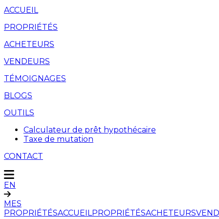
ACCUEIL
PROPRIÉTÉS
ACHETEURS
VENDEURS
TÉMOIGNAGES
BLOGS
OUTILS
Calculateur de prêt hypothécaire
Taxe de mutation
CONTACT
EN
MES
PROPRIÉTÉS
ACCUEIL
PROPRIÉTÉS
ACHETEURS
VEND