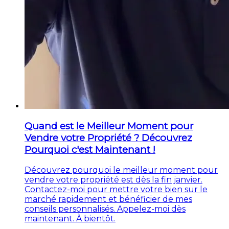
Quand est le Meilleur Moment pour
Vendre votre Propriété ? Découvrez
Pourquoi c'est Maintenant !
Découvrez pourquoi le meilleur moment pour
vendre votre propriété est dès la fin janvier.
Contactez-moi pour mettre votre bien sur le
marché rapidement et bénéficier de mes
conseils personnalisés. Appelez-moi dès
maintenant. À bientôt.