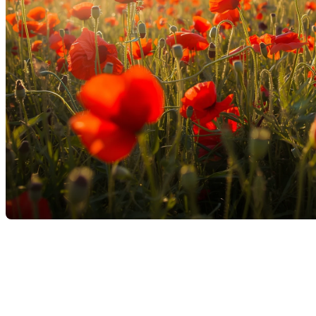
La journée de l'Armistice , maintenant appelée jour
du Souvenir, est bien plus qu'une simple date sur le
calendrier. C'est une occasion de réfléchir, d'honorer
et de célébrer la paix retrouvée. Dans cet article,
nous explorerons ce qu'est le jour du Souvenir et ce
qu'il représente.