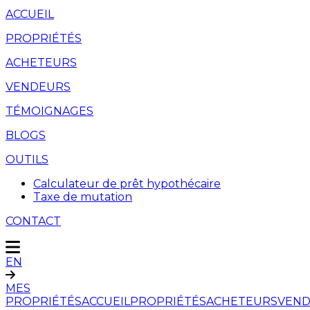
ACCUEIL
PROPRIÉTÉS
ACHETEURS
VENDEURS
TÉMOIGNAGES
BLOGS
OUTILS
Calculateur de prêt hypothécaire
Taxe de mutation
CONTACT
EN
MES
PROPRIÉTÉS
ACCUEIL
PROPRIÉTÉS
ACHETEURS
VEND