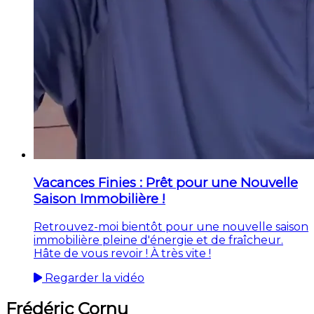
Vacances Finies : Prêt pour une Nouvelle
Saison Immobilière !
Retrouvez-moi bientôt pour une nouvelle saison
immobilière pleine d'énergie et de fraîcheur.
Hâte de vous revoir ! À très vite !
Regarder la vidéo
Frédéric Cornu