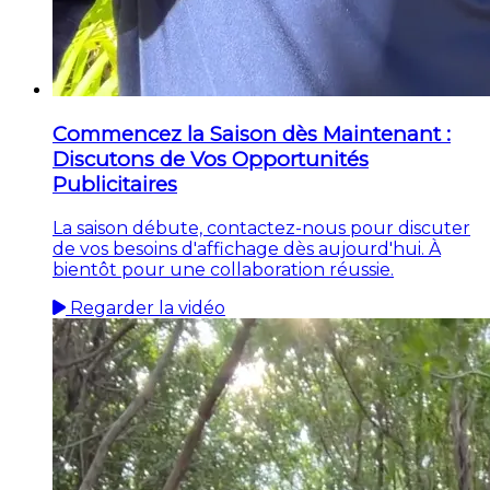
Commencez la Saison dès Maintenant :
Discutons de Vos Opportunités
Publicitaires
La saison débute, contactez-nous pour discuter
de vos besoins d'affichage dès aujourd'hui. À
bientôt pour une collaboration réussie.
Regarder la vidéo