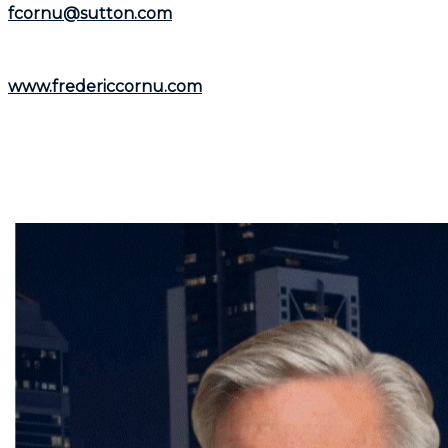
fcornu@sutton.com
.
Pour découvrir davantage de ressources et
informations utiles, visitez son site web :
www.fredericcornu.com
.
Que vous envisagiez l'achat ou la vente d'un bien
immobilier,
Frédéric Cornu
est le courtier qu'il vous
faut pour garantir une transaction en toute sérénité.
Contactez-le dès maintenant pour bénéficier de ses
conseils et de son accompagnement personnalisé.