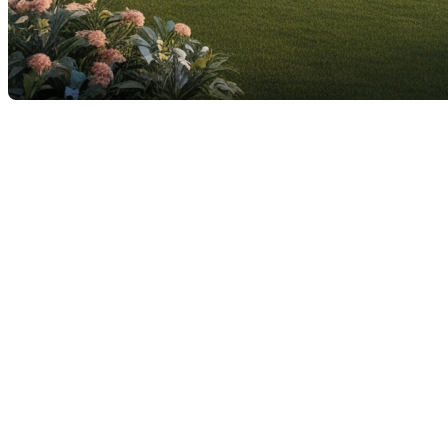
Vendre une maison est une étape importante qui
nécessite préparation et attention pour éviter
certaines erreurs communes. Voici les principaux
pièges à éviter pour maximiser vos gains et garantir
une transaction en douceur.
1. Sous-estimer l'importance
de la première impression
La première impression est cruciale dans la vente
immobilière. Un extérieur peu attrayant ou un
intérieur encombré peuvent dissuader les acheteurs
potentiels dès le premier coup d'œil.
Assurez-vous que votre jardin est bien