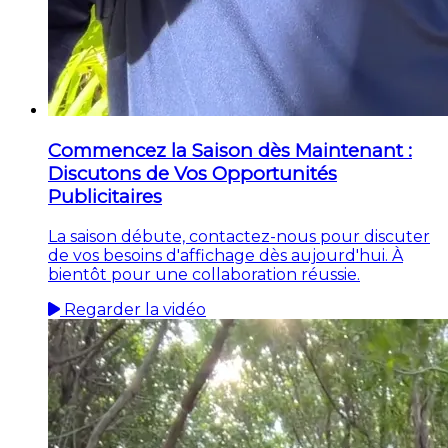
Commencez la Saison dès Maintenant :
Discutons de Vos Opportunités
Publicitaires
La saison débute, contactez-nous pour discuter
de vos besoins d'affichage dès aujourd'hui. À
bientôt pour une collaboration réussie.
Regarder la vidéo