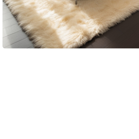
Lors de l'achat d'une maison, plusieurs facteurs
entrent en ligne de compte pour s'assurer de faire un
choix judicieux. Parmi ceux-ci, le nombre de
chambres est souvent un élément déterminant. En
effet, il influence le confort, la fonctionnalité et même
la valeur de revente de votre future propriété. Dans
cet article, nous explorerons l'importance du nombre
de chambres et comment faire le bon choix pour un
investissement à long terme.
Pourquoi le nombre de
chambres est-il important ?