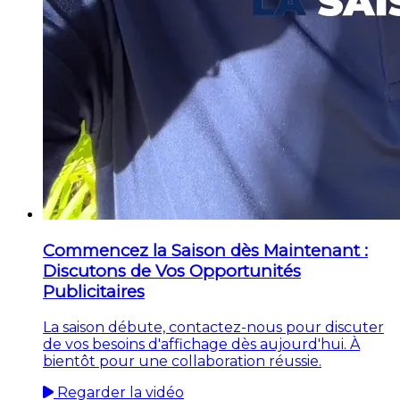
Commencez la Saison dès Maintenant :
Discutons de Vos Opportunités
Publicitaires
La saison débute, contactez-nous pour discuter
de vos besoins d'affichage dès aujourd'hui. À
bientôt pour une collaboration réussie.
Regarder la vidéo