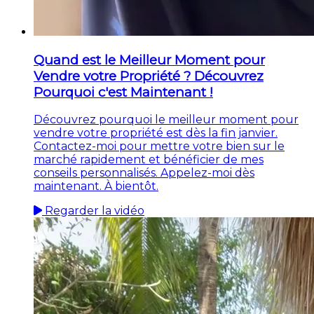
Quand est le Meilleur Moment pour
Vendre votre Propriété ? Découvrez
Pourquoi c'est Maintenant !
Découvrez pourquoi le meilleur moment pour
vendre votre propriété est dès la fin janvier.
Contactez-moi pour mettre votre bien sur le
marché rapidement et bénéficier de mes
conseils personnalisés. Appelez-moi dès
maintenant. À bientôt.
Regarder la vidéo