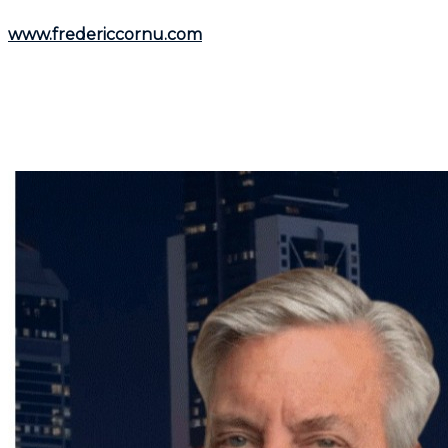
informations utiles, visitez son site web :
www.fredericcornu.com
.
Que vous envisagiez l'achat ou la vente d'un bien
immobilier,
Frédéric Cornu
est le courtier qu'il vous
faut pour garantir une transaction en toute sérénité.
Contactez-le dès maintenant pour bénéficier de ses
conseils et de son accompagnement personnalisé.