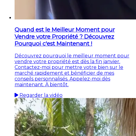
Quand est le Meilleur Moment pour
Vendre votre Propriété ? Découvrez
Pourquoi c'est Maintenant !
Découvrez pourquoi le meilleur moment pour
vendre votre propriété est dès la fin janvier.
Contactez-moi pour mettre votre bien sur le
marché rapidement et bénéficier de mes
conseils personnalisés. Appelez-moi dès
maintenant. À bientôt.
Regarder la vidéo