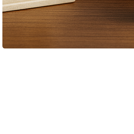
La
Banque du Canada
a confirmé le maintien de son
taux directeur à
2,25 %
. Cette décision s’inscrit dans
une volonté de stabilité économique et vise à offrir
un contexte plus prévisible aux consommateurs et
aux marchés.
Pour les acheteurs
Le maintien du taux directeur permet une meilleure
lisibilité du marché. Les taux hypothécaires devraient
demeurer relativement stables à court terme, ce qui
facilite la planification budgétaire et la prise de
décision. Pour plusieurs acheteurs, cela représente