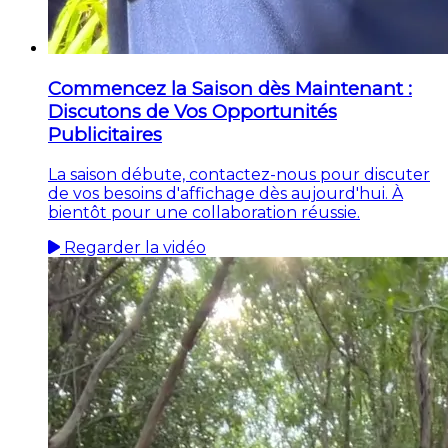
Commencez la Saison dès Maintenant :
Discutons de Vos Opportunités
Publicitaires
La saison débute, contactez-nous pour discuter
de vos besoins d'affichage dès aujourd'hui. À
bientôt pour une collaboration réussie.
Regarder la vidéo