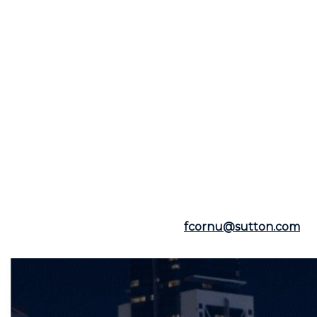
marquer un point d'inflexion vers un marché
immobilier très différent des deux dernières années.
Ce tournant pourrait créer de nombreuses
opportunités pour les acheteurs et les vendeurs. Il
est donc essentiel de maintenir une communication
régulière avec votre courtier immobilier afin de
reconnaître ces opportunités et d'en tirer parti. Si
vous envisagez d'acheter ou de vendre un bien
immobilier, il est conseillé de consulter un courtier
immobilier comme Frederic Cornu, courtier
immobilier résidentiel et commercial, depuis plus de
25 ans à Montréal. Ce professionnel suit de près
l'actualité et les tendances du marché immobilier et
peut vous conseiller sur les meilleures stratégies de
mise en marché ou d'acquisition d'une propriété.
Contactez Frederic Cornu pour toute question sur le
marché immobilier à Montréal :
fcornu@sutton.com
ou par téléphone au (514) 894-0101.