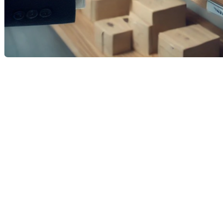
Anticipation d'une vague de
mises en vente de propriétés
De nombreux courtiers immobiliers anticipent une
vague de mises en vente de propriétés, alors que de
nombreux propriétaires se préparent à une
augmentation significative de leurs paiements
hypothécaires. Cette situation découle
principalement des achats de maisons et
d'appartements réalisés il y a cinq ans, à des taux
hypothécaires historiquement bas. Ces hypothèques
arrivent maintenant à échéance dans un contexte de
taux d'intérêt nettement plus élevés.