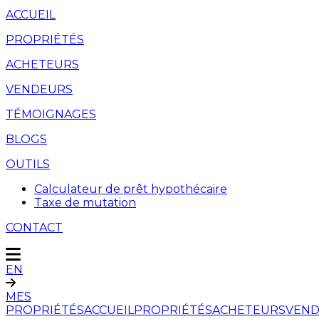
ACCUEIL
PROPRIÉTÉS
ACHETEURS
VENDEURS
TÉMOIGNAGES
BLOGS
OUTILS
Calculateur de prêt hypothécaire
Taxe de mutation
CONTACT
EN
MES
PROPRIÉTÉS
ACCUEIL
PROPRIÉTÉS
ACHETEURS
VEND