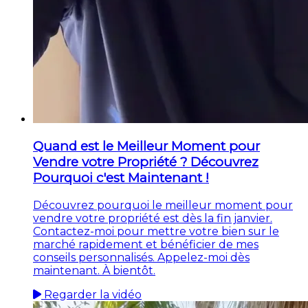
Quand est le Meilleur Moment pour
Vendre votre Propriété ? Découvrez
Pourquoi c'est Maintenant !
Découvrez pourquoi le meilleur moment pour
vendre votre propriété est dès la fin janvier.
Contactez-moi pour mettre votre bien sur le
marché rapidement et bénéficier de mes
conseils personnalisés. Appelez-moi dès
maintenant. À bientôt.
Regarder la vidéo