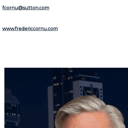
téléphone au
(514) 894-0101
ou par courriel à
fcornu@sutton.com
.
Pour découvrir davantage de ressources et
informations utiles, visitez son site web :
www.fredericcornu.com
.
Que vous envisagiez l'achat ou la vente d'un bien
immobilier,
Frédéric Cornu
est le courtier qu'il vous
faut pour garantir une transaction en toute sérénité.
Contactez-le dès maintenant pour bénéficier de ses
conseils et de son accompagnement personnalisé.