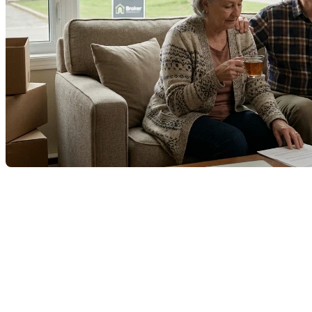
Quitter une demeure habitée depuis des décennies
pour s’installer en résidence est une décision
courageuse qui marque le début d'une nouvelle
étape. Cependant, entre les souvenirs et la logistique,
le processus peut rapidement devenir accablant
pour les aînés et leurs proches.
Voici pourquoi l'accompagnement d'un courtier
immobilier est essentiel pour traverser cette transition