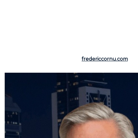
environnement plus équilibré et sûr. Si cette
réglementation éveille une curiosité ou une
inquiétude concernant vos initiatives immobilières
futures, n'hésitez pas à consulter votre courtier
qualifié. Contactez
Frederic Cornu
, courtier
immobilier résidentiel et commercial pour Montréal
et Rive-Nord, qui saura vous guider avec une
expertise conforme aux nouvelles normes légales,
offrant ainsi une représentation claire et équitable.
Pour plus d'informations, visitez
fredericcornu.com
ou appelez le
(514) 894-0101.