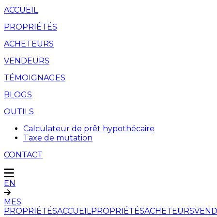
ACCUEIL
PROPRIÉTÉS
ACHETEURS
VENDEURS
TÉMOIGNAGES
BLOGS
OUTILS
Calculateur de prêt hypothécaire
Taxe de mutation
CONTACT
EN
MES
PROPRIÉTÉS
ACCUEIL
PROPRIÉTÉS
ACHETEURS
VEND