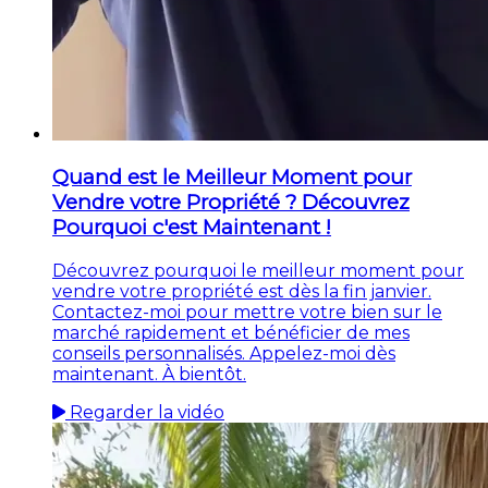
Quand est le Meilleur Moment pour
Vendre votre Propriété ? Découvrez
Pourquoi c'est Maintenant !
Découvrez pourquoi le meilleur moment pour
vendre votre propriété est dès la fin janvier.
Contactez-moi pour mettre votre bien sur le
marché rapidement et bénéficier de mes
conseils personnalisés. Appelez-moi dès
maintenant. À bientôt.
Regarder la vidéo