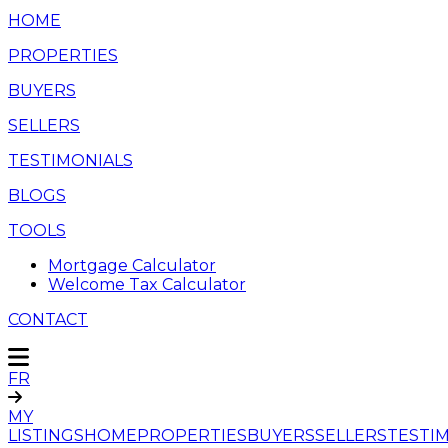
HOME
PROPERTIES
BUYERS
SELLERS
TESTIMONIALS
BLOGS
TOOLS
Mortgage Calculator
Welcome Tax Calculator
CONTACT
FR
MY
LISTINGS
HOME
PROPERTIES
BUYERS
SELLERS
TESTI