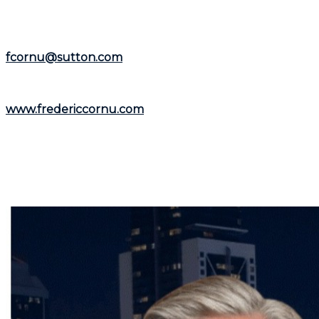
Représentant le
Groupe Sutton-Immobilia
,
Frédéric
Cornu
est à votre écoute. Vous pouvez le joindre par
téléphone au
(514) 894-0101
ou par courriel à
fcornu@sutton.com
.
Pour découvrir davantage de ressources et
informations utiles, visitez son site web :
www.fredericcornu.com
.
Que vous envisagiez l'achat ou la vente d'un bien
immobilier,
Frédéric Cornu
est le courtier qu'il vous
faut pour garantir une transaction en toute sérénité.
Contactez-le dès maintenant pour bénéficier de ses
conseils et de son accompagnement personnalisé.