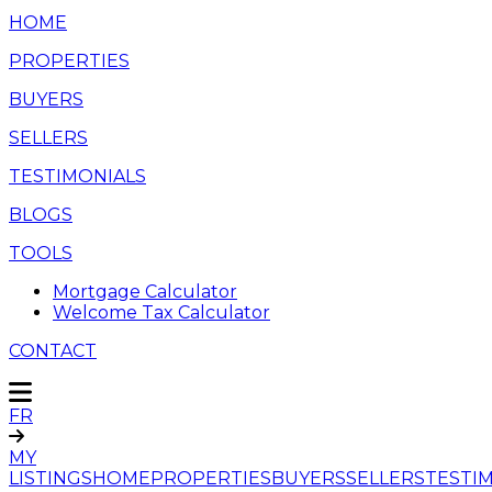
HOME
PROPERTIES
BUYERS
SELLERS
TESTIMONIALS
BLOGS
TOOLS
Mortgage Calculator
Welcome Tax Calculator
CONTACT
FR
MY
LISTINGS
HOME
PROPERTIES
BUYERS
SELLERS
TESTI