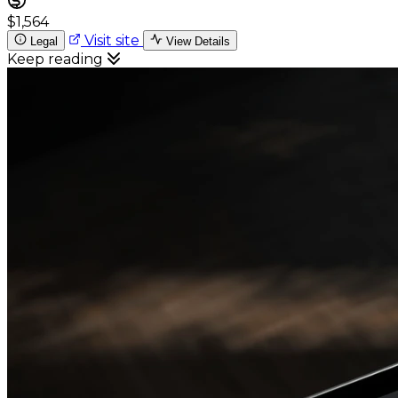
$1,564
Visit site
Legal
View Details
Keep reading