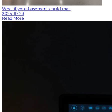
What if your basement could ma...
2025-10-23
Read More