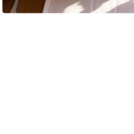
En cette journée si particulière, nous, vos courtiers
immobiliers dévoués, souhaitons adresser nos vœux
les plus chaleureux à toutes les mamans. Votre
amour, votre dévouement et votre patience
illuminent nos vies de manière inestimable chaque
jour de l'année.
Un moment pour dire merci
La Fête des Mères est l'occasion idéale pour exprimer
notre gratitude envers ces femmes incroyables qui
nous ont donné tant de leur temps, de leur énergie,
et de leur amour. Nous vous invitons à profiter de
cette journée exceptionnelle pour leur dire merci et
leur montrer à quel point elles sont importantes dans
nos vies.
Rendez hommage à votre maman avec des mots
doux ou une lettre sincère.