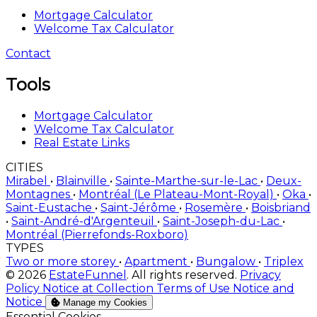
Mortgage Calculator
Welcome Tax Calculator
Contact
Tools
Mortgage Calculator
Welcome Tax Calculator
Real Estate Links
CITIES
Mirabel
•
Blainville
•
Sainte-Marthe-sur-le-Lac
•
Deux-
Montagnes
•
Montréal (Le Plateau-Mont-Royal)
•
Oka
•
Saint-Eustache
•
Saint-Jérôme
•
Rosemère
•
Boisbriand
•
Saint-André-d'Argenteuil
•
Saint-Joseph-du-Lac
•
Montréal (Pierrefonds-Roxboro)
TYPES
Two or more storey
•
Apartment
•
Bungalow
•
Triplex
© 2026
EstateFunnel
. All rights reserved.
Privacy
Policy
Notice at Collection
Terms of Use
Notice and
Notice
Manage my Cookies
Enable
Essential Cookies