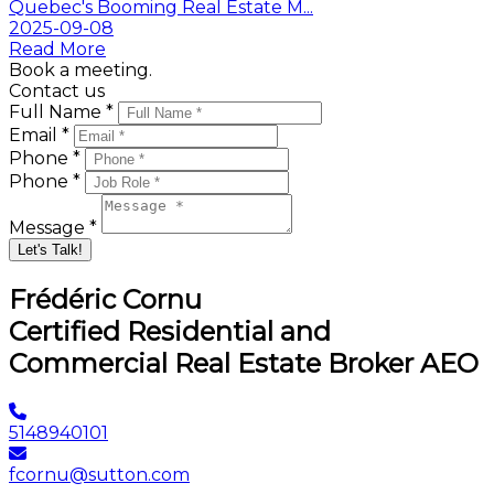
Quebec's Booming Real Estate M...
2025-09-08
Read More
Book a meeting.
Contact us
Full Name *
Email *
Phone *
Phone *
Message *
Let's Talk!
Frédéric Cornu
Certified Residential and
Commercial Real Estate Broker AEO
5148940101
fcornu@sutton.com