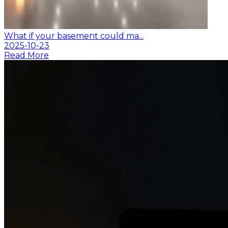
What if your basement could ma...
2025-10-23
Read More