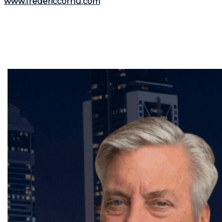
www.fredericcornu.com
.
Que vous envisagiez l'achat ou la vente d'un bien
immobilier,
Frédéric Cornu
est le courtier qu'il vous
faut pour garantir une transaction en toute sérénité.
Contactez-le dès maintenant pour bénéficier de ses
conseils et de son accompagnement personnalisé.