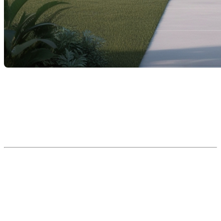
L’achat d’un bien immobilier est une étape
importante dans la vie de nombreuses personnes.
Avant de pouvoir signer l’acte de propriété de votre
nouvelle maison, une étape cruciale vous attend :
la
mise de fonds
. Voici ce qu’il faut savoir sur son rôle, ses
montants, et comment s’y préparer.
Qu’est-ce qu’une mise de fonds?
La mise de fonds, aussi appelée
acompte
, est la
somme d’argent que vous devez verser d’avance lors
de l’achat d’une propriété. Elle représente une
partie
du prix d’achat total
, exclue du financement