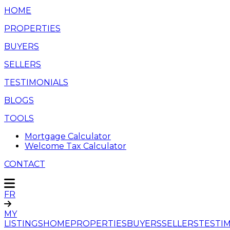
HOME
PROPERTIES
BUYERS
SELLERS
TESTIMONIALS
BLOGS
TOOLS
Mortgage Calculator
Welcome Tax Calculator
CONTACT
FR
MY
LISTINGS
HOME
PROPERTIES
BUYERS
SELLERS
TESTI