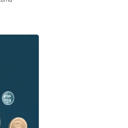
 Cornu
: pourquoi ce statu quo ?