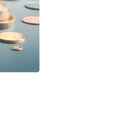
 sept baisses consécutives précédemment. Selon
e commerciale américaine et l’imprévisibilité entourant
es perspectives de croissance économique, tout en
t par des taux hypothécaires moins volatils à court
 situation. Toutefois, il reste important de demeurer à
er un rôle majeur dans les orientations de la Banque