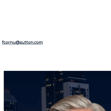
En fin de compte, même si le statu quo est de mise pour 
pas à consulter un courtier immobilier pour obtenir des
Si cet article a suscité votre intérêt pour le marché imm
expérience de plus de 25 ans en tant que courtier immobi
Nord
.
Représentant le
Groupe Sutton-Immobilia
,
Frédéric C
fcornu@sutton.com
.
Pour découvrir davantage de ressources et informations 
Que vous envisagiez l'achat ou la vente d'un bien immo
le dès maintenant pour bénéficier de ses conseils et