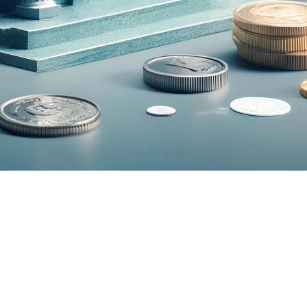
de son taux directeur à 2,75 %, après avoir procédé à
e par « le changement majeur d’orientation de la politiqu
é une hausse de l’incertitude ainsi qu’une modération d
 cette stabilité du taux directeur se traduit généralemen
t le choix d’une stratégie de financement adaptée à votre
es fluctuations économiques, car elles continuent de jou