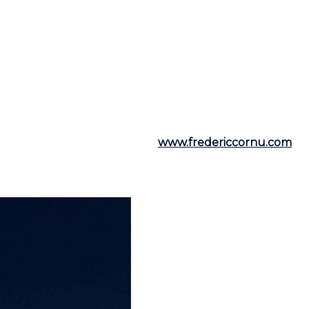
l’instant, il est prudent de rester informé afin de mieux 
 conseils personnalisés en fonction de vos projets et de
obilier, n'hésitez pas à contacter
Frédéric Cornu
pour to
lier résidentiel et commercial, il est à votre dispositio
ornu
est à votre écoute. Vous pouvez le joindre par tél
utiles, visitez son site web :
www.fredericcornu.com
.
bilier,
Frédéric Cornu
est le courtier qu'il vous faut pou
 de son accompagnement personnalisé.