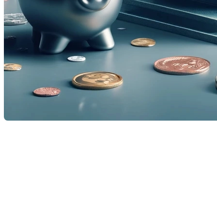
La Banque du Canada a récemment annoncé le maintien 
l’institution, cette décision est principalement motivé
les droits de douane ». Ce nouveau contexte a entraîn
faisant grimper les attentes en matière d’inflation.
Pour les propriétaires et futurs acheteurs immobiliers,
terme. Cela peut faciliter la planification budgétaire e
l’affût de l’évolution des politiques commerciales et d
du Canada.