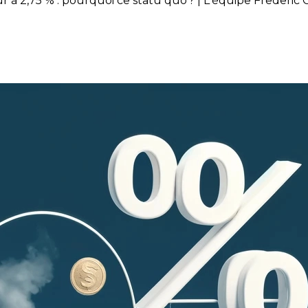
 à 2,75 % : pourquoi ce statu quo ? | L'équipe Frederic
t son taux directeur à 2,75 % 