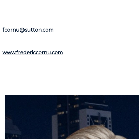
et la
Rive-Nord
.
Représentant le
Groupe Sutton-Immobilia
,
Frédéric
Cornu
est à votre écoute. Vous pouvez le joindre par
téléphone au
(514) 894-0101
ou par courriel à
fcornu@sutton.com
.
Pour découvrir davantage de ressources et
informations utiles, visitez son site web :
www.fredericcornu.com
.
Que vous envisagiez l'achat ou la vente d'un bien
immobilier,
Frédéric Cornu
est le courtier qu'il vous
faut pour garantir une transaction en toute sérénité.
Contactez-le dès maintenant pour bénéficier de ses
conseils et de son accompagnement personnalisé.