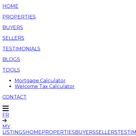
HOME
PROPERTIES
BUYERS
SELLERS
TESTIMONIALS
BLOGS
TOOLS
Mortgage Calculator
Welcome Tax Calculator
CONTACT
FR
MY
LISTINGS
HOME
PROPERTIES
BUYERS
SELLERS
TESTI