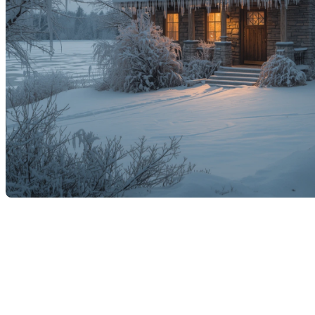
L’hiver est souvent perçu comme une saison
tranquille pour l’immobilier. Pourtant, cette période
peut cacher de
nombreux défis invisibles
qui risquent
de ralentir une transaction ou de coûter cher si on ne
les anticipe pas. Que vous soyez acheteur ou
vendeur, connaître ces pièges et savoir comment les
gérer peut faire toute la différence.