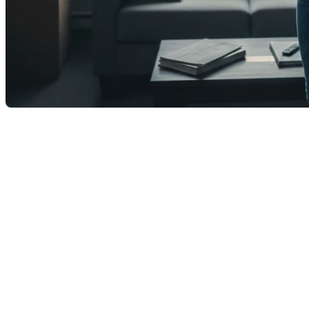
La crise du logement, souvent perçue comme un
simple défi économique ou de planification urbaine,
s’avère être un déterminant majeur de la
démographie moderne. Au Québec comme ailleurs,
l'accès à la propriété n'est plus seulement une étape
financière, mais un prérequis psychologique et social
à la fondation d'une famille. Entre le désir de
reproduire le modèle de la « maison avec cour » et
l'explosion des prix de l'immobilier, de nombreux
couples se retrouvent à retarder, voire à abandonner,
leur projet parental. L'article de La Presse explore
comment la surchauffe immobilière agit comme un
frein direct à la natalité, transformant les enjeux de
logis en véritables enjeux de politique familiale.