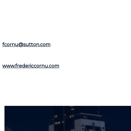
expérience de plus de 25 ans en tant que courtier
immobilier résidentiel et commercial, il est à votre
disposition pour vous aider dans la
région de Montréal
et la
Rive-Nord
.
Représentant le
Groupe Sutton-Immobilia
,
Frédéric
Cornu
est à votre écoute. Vous pouvez le joindre par
téléphone au
(514) 894-0101
ou par courriel à
fcornu@sutton.com
.
Pour découvrir davantage de ressources et
informations utiles, visitez son site web :
www.fredericcornu.com
.
Que vous envisagiez l'achat ou la vente d'un bien
immobilier,
Frédéric Cornu
est le courtier qu'il vous
faut pour garantir une transaction en toute sérénité.
Contactez-le dès maintenant pour bénéficier de ses
conseils et de son accompagnement personnalisé.