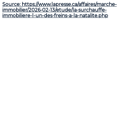
Source: https://www.lapresse.ca/affaires/marche-
immobilier/2026-02-13/etude/la-surchauffe-
immobiliere-l-un-des-freins-a-la-natalite.php
1. Le logement : un préalable non
négociable
L'article met en lumière un phénomène social fort :
de nombreux couples refusent de fonder une famille
avant d'avoir acquis une propriété stable. Ce désir de
reproduire le modèle familial traditionnel (maison
avec cour) pousse les futurs parents à retarder leur
projet de vie tant que leurs critères de logement ne
sont pas remplis.
2. L'impact chiffré de la surchauffe
immobilière
Une étude américaine (
Build Baby Build
) montre que
la hausse des prix du logement a un impact direct
sur la démographie :