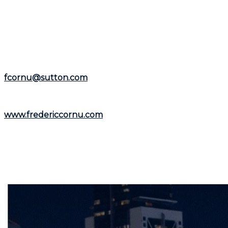
expérience de plus de 25 ans en tant que courtier
immobilier résidentiel et commercial, il est à votre
disposition pour vous aider dans la
région de Montréal
et la
Rive-Nord
.
Représentant le
Groupe Sutton-Immobilia
,
Frédéric
Cornu
est à votre écoute. Vous pouvez le joindre par
téléphone au
(514) 894-0101
ou par courriel à
fcornu@sutton.com
.
Pour découvrir davantage de ressources et
informations utiles, visitez son site web :
www.fredericcornu.com
.
Que vous envisagiez l'achat ou la vente d'un bien
immobilier,
Frédéric Cornu
est le courtier qu'il vous
faut pour garantir une transaction en toute sérénité.
Contactez-le dès maintenant pour bénéficier de ses
conseils et de son accompagnement personnalisé.