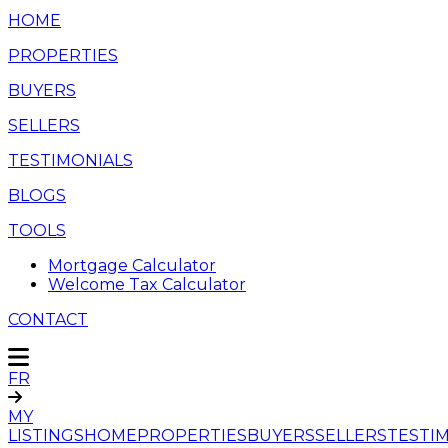
HOME
PROPERTIES
BUYERS
SELLERS
TESTIMONIALS
BLOGS
TOOLS
Mortgage Calculator
Welcome Tax Calculator
CONTACT
FR
MY
LISTINGS
HOME
PROPERTIES
BUYERS
SELLERS
TESTI