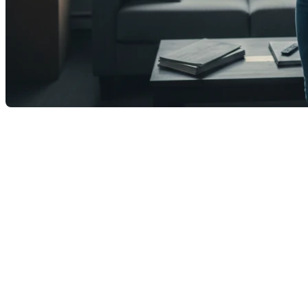
La crise du logement, souvent perçue comme un
simple défi économique ou de planification urbaine,
s’avère être un déterminant majeur de la
démographie moderne. Au Québec comme ailleurs,
l'accès à la propriété n'est plus seulement une étape
financière, mais un prérequis psychologique et social
à la fondation d'une famille. Entre le désir de
reproduire le modèle de la « maison avec cour » et
l'explosion des prix de l'immobilier, de nombreux
couples se retrouvent à retarder, voire à abandonner,
leur projet parental. L'article de La Presse explore
comment la surchauffe immobilière agit comme un
frein direct à la natalité, transformant les enjeux de
logis en véritables enjeux de politique familiale.