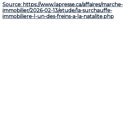
Source: https://www.lapresse.ca/affaires/marche-
immobilier/2026-02-13/etude/la-surchauffe-
immobiliere-l-un-des-freins-a-la-natalite.php
1. Le logement : un préalable non
négociable
L'article met en lumière un phénomène social fort :
de nombreux couples refusent de fonder une famille
avant d'avoir acquis une propriété stable. Ce désir de
reproduire le modèle familial traditionnel (maison
avec cour) pousse les futurs parents à retarder leur
projet de vie tant que leurs critères de logement ne
sont pas remplis.
2. L'impact chiffré de la surchauffe
immobilière
Une étude américaine (
Build Baby Build
) montre que
la hausse des prix du logement a un impact direct
sur la démographie :