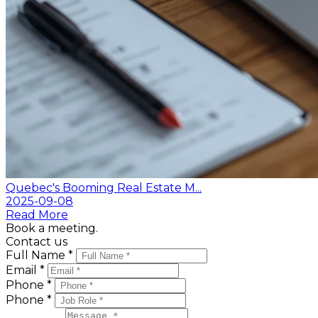
Quebec's Booming Real Estate M...
2025-09-08
Read More
Book a meeting.
Contact us
Full Name *
Email *
Phone *
Phone *